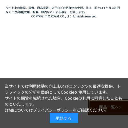
サイト上の動画、画像、商品情報、文字などの苦作物の全部、又は一部をロイヤルの許可
なく二次利用(使用、転載、販売など）する事を一切禁します。
COPYRIGHT © ROYAL CO., LTD. All rights reserved.
当サイトでは利用体験の向上およびコンテンツの最適な提供、ト
ラフィックの分析を目的としてCookieを使用しています。
サイトの閲覧を継続された場合、Cookieの利用に同意したことも
のといたします。
商品一覧へ
詳細については
プライバシーポリシー
をご確認ください。
承諾する