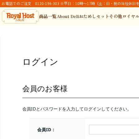
お電話でのご注文 0120-196-303 ※平日：10時～17時（土：日・祝の当社休日
商品一覧
About Deli
おためしセット
その他ロイヤ
ログイン
会員のお客様
会員IDとパスワードを入力してログインしてください。
会員ID：