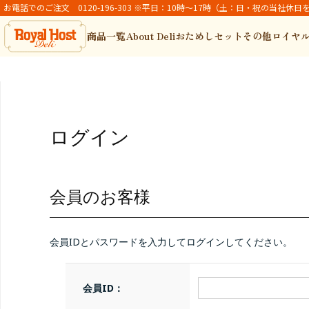
お電話でのご注文 0120-196-303 ※平日：10時～17時（土：日・祝の当社休日
商品一覧
About Deli
おためしセット
その他ロイヤ
ログイン
会員のお客様
会員IDとパスワードを入力してログインしてください。
会員ID：