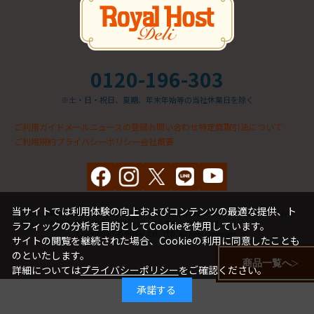
0120-196-303
※土・日・祝日、夏期、年末年始等の当社休業日を除く
ご利用ガイド
メールニュースの登録
お問い合わせ
特定商取引法について
ご利用規約
プライバシーポリシー
会社概要
当サイトでは利用体験の向上およびコンテンツの最適な提供、ト
サイト上の動画、画像、商品情報、テキストなどの著作物の全部、又は一部をロイヤルの
許可なく二次利用(使用、転載、販売など）する事を一切禁します。
ラフィックの分析を目的としてCookieを使用しています。
COPYRIGHT © ROYAL CO., LTD. All rights reserved.
サイトの閲覧を継続された場合、Cookieの利用に同意したことも
のといたします。
商品一覧へ
詳細については
プライバシーポリシー
をご確認ください。
承諾する