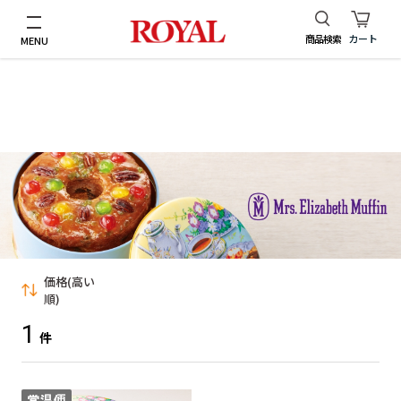
商品検索
カート
MENU
価格(高い
順)
1
おすすめ順
件
価格(安い順)
価格(高い順)
新着順