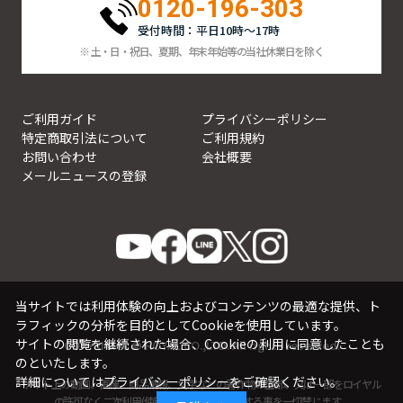
0120-196-303
受付時間：平日10時～17時
※ 土・日・祝日、夏期、年末年始等の当社休業日を除く
ご利用ガイド
プライバシーポリシー
特定商取引法について
ご利用規約
お問い合わせ
会社概要
メールニュースの登録
当サイトでは利用体験の向上およびコンテンツの最適な提供、ト
ラフィックの分析を目的としてCookieを使用しています。
サイトの閲覧を継続された場合、Cookieの利用に同意したことも
COPYRIGHT © ROYAL CO.,LTD. All rights reserved.
のといたします。
詳細については
プライバシーポリシー
をご確認ください。
サイト上の動画、画像、商品情報、文字などの著作物の全部、又は一部をロイヤル
の許可なく二次利用(使用、転載、販売など)する事を一切禁じます。