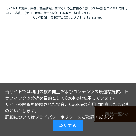
サイト上の動画、画像、商品情報、文字などの苦作物の全部、又は一部をロイヤルの許可
なく二次利用(使用、転載、販売など）する事を一切禁します。
COPYRIGHT © ROYAL CO., LTD. All rights reserved.
当サイトでは利用体験の向上およびコンテンツの最適な提供、ト
ラフィックの分析を目的としてCookieを使用しています。
サイトの閲覧を継続された場合、Cookieの利用に同意したことも
のといたします。
商品一覧へ
詳細については
プライバシーポリシー
をご確認ください。
承諾する