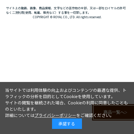
サイト上の動画、画像、商品情報、文字などの苦作物の全部、又は一部をロイヤルの許可
なく二次利用(使用、転載、販売など）する事を一切禁します。
COPYRIGHT © ROYAL CO., LTD. All rights reserved.
当サイトでは利用体験の向上およびコンテンツの最適な提供、ト
ラフィックの分析を目的としてCookieを使用しています。
サイトの閲覧を継続された場合、Cookieの利用に同意したことも
のといたします。
商品一覧へ
詳細については
プライバシーポリシー
をご確認ください。
承諾する