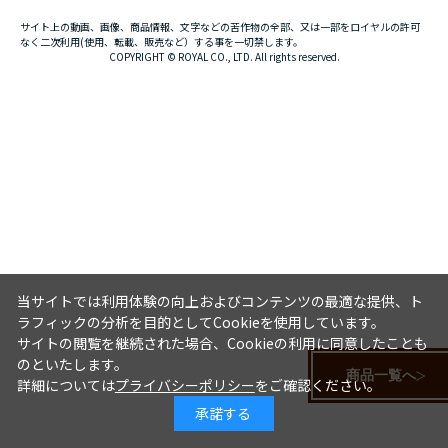
サイト上の動画、画像、商品情報、文字などの苦作物の全部、又は一部をロイヤルの許可
なく二次利用(使用、転載、販売など）する事を一切禁します。
COPYRIGHT © ROYAL CO., LTD. All rights reserved.
当サイトでは利用体験の向上およびコンテンツの最適な提供、ト
ラフィックの分析を目的としてCookieを使用しています。
サイトの閲覧を継続された場合、Cookieの利用に同意したことも
のといたします。
商品一覧へ
詳細については
プライバシーポリシー
をご確認ください。
承諾する