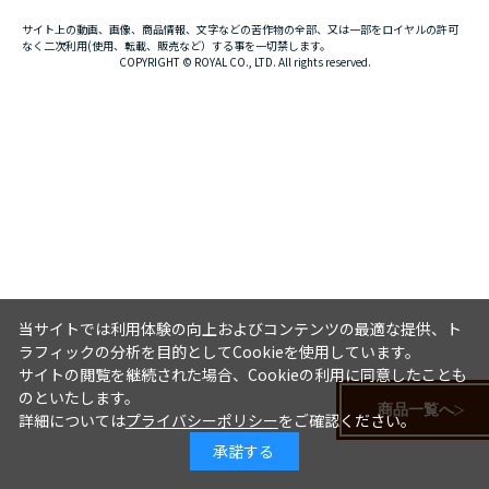
サイト上の動画、画像、商品情報、文字などの苦作物の全部、又は一部をロイヤルの許可
なく二次利用(使用、転載、販売など）する事を一切禁します。
COPYRIGHT © ROYAL CO., LTD. All rights reserved.
当サイトでは利用体験の向上およびコンテンツの最適な提供、ト
ラフィックの分析を目的としてCookieを使用しています。
サイトの閲覧を継続された場合、Cookieの利用に同意したことも
のといたします。
商品一覧へ
詳細については
プライバシーポリシー
をご確認ください。
承諾する