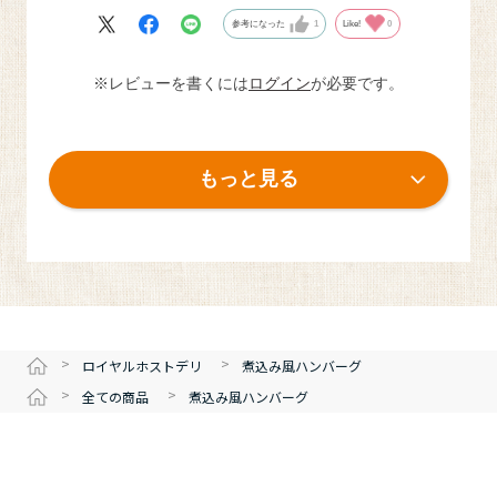
参考になった
1
Like!
0
※レビューを書くには
ログイン
が必要です。
もっと見る
>
>
ロイヤルホストデリ
煮込み風ハンバーグ
>
>
全ての商品
煮込み風ハンバーグ