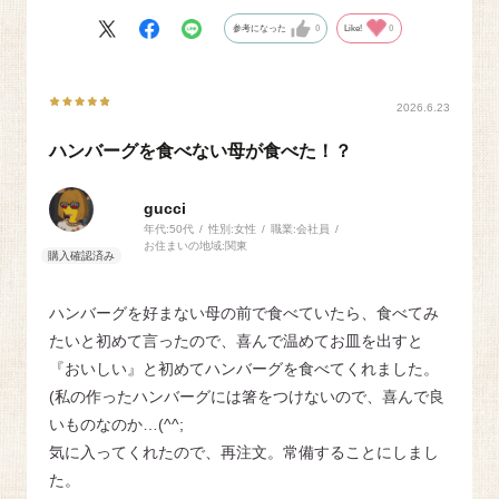
参考になった
0
Like!
0
2026.6.23
ハンバーグを食べない母が食べた！？
gucci
年代:
50代
性別:
女性
職業:
会社員
お住まいの地域:
関東
ハンバーグを好まない母の前で食べていたら、食べてみ
たいと初めて言ったので、喜んで温めてお皿を出すと
『おいしい』と初めてハンバーグを食べてくれました。
(私の作ったハンバーグには箸をつけないので、喜んで良
いものなのか…(^^;
気に入ってくれたので、再注文。常備することにしまし
た。