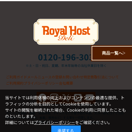
商品一覧へ
0120-196-303
※土・日・祝日、夏期、年末年始等の当社休業日を除く
ご利用ガイド
メールニュースの登録
お問い合わせ
特定商取引法について
ご利用規約
プライバシーポリシー
会社概要
当サイトでは利用体験の向上およびコンテンツの最適な提供、ト
ラフィックの分析を目的としてCookieを使用しています。
サイトの閲覧を継続された場合、Cookieの利用に同意したことも
サイト上の動画、画像、商品情報、テキストなどの著作物の全部、又は一部をロイヤルの
のといたします。
許可なく二次利用(使用、転載、販売など）する事を一切禁します。
詳細については
プライバシーポリシー
をご確認ください。
COPYRIGHT © ROYAL CO., LTD. All rights reserved.
承諾する