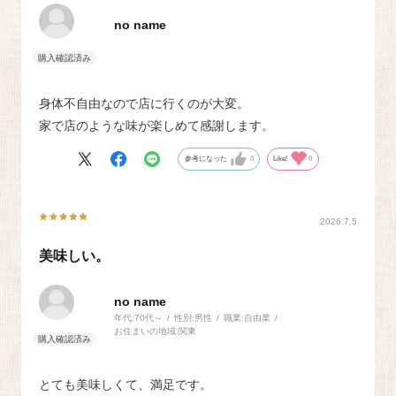
no name
身体不自由なので店に行くのが大変。
家で店のような味が楽しめて感謝します。
参考になった
0
Like!
0
2026.7.5
美味しい。
no name
年代:
70代～
性別:
男性
職業:
自由業
お住まいの地域:
関東
とても美味しくて、満足です。