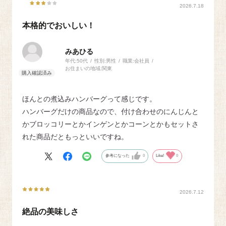
2026.7.18
本格的でおいしい！
みあひる
年代:
50代
性別:
男性
職業:
会社員
お住まいの地域:
関東
ほんとの煮込みハンバーグって感じです。
ハンバーグだけの商品なので、付け合わせのにんじんと
かブロッコリーとかインゲンとかコーンとかもセットさ
れた商品だともっといいですね。
参考になった
0
Like!
0
2026.7.12
絶品の美味しさ