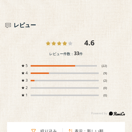
レビュー
4.6
33
レビュー件数：
件
★
5
(22)
★
4
(9)
★
3
(2)
★
2
(0)
★
1
(0)
絞り込み
表示：新しい順