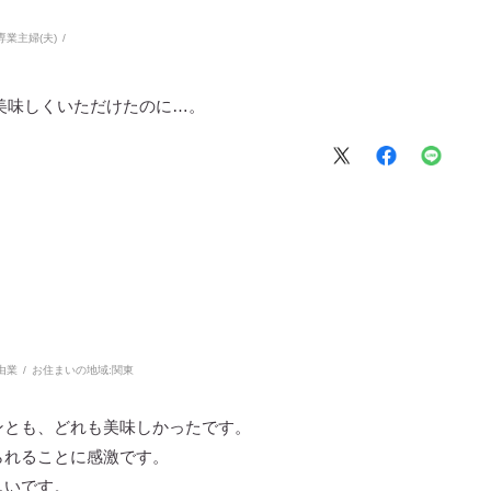
専業主婦(夫)
美味しくいただけたのに…。
由業
お住まいの地域:
関東
ンとも、どれも美味しかったです。
られることに感激です。
しいです。