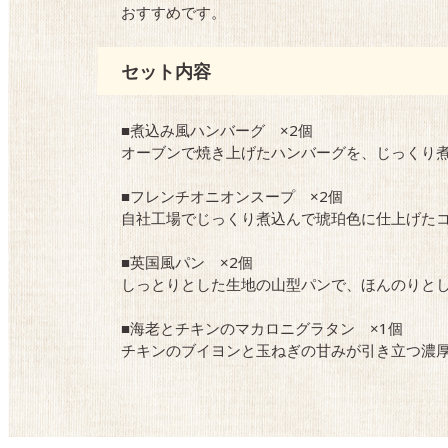
おすすめです。
セット内容
■煮込み風ハンバーグ ×2個
オーブンで焼き上げたハンバーグを、じっくり
■フレンチオニオンスープ ×2個
自社工場でじっくり煮込んで琥珀色に仕上げた
■英国風パン ×2個
しっとりとした生地の山型パンで、ほんのりと
■海老とチキンのマカロニグラタン ×1個
チキンのブイヨンと玉ねぎの甘みが引き立つ濃