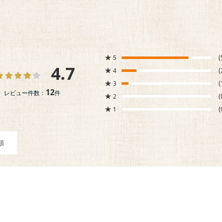
★
(
5
4.7
★
(
4
★
(
3
12
レビュー件数：
件
★
(
2
★
(
1
順