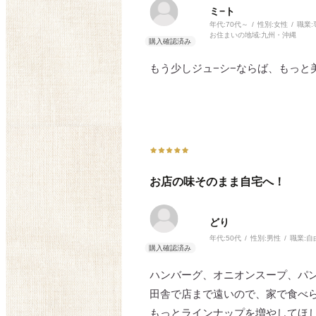
ミ−ト
年代:
70代～
性別:
女性
職業:
お住まいの地域:
九州・沖縄
もう少しジュ−シ−ならば、もっと
お店の味そのまま自宅へ！
どり
年代:
50代
性別:
男性
職業:
自
ハンバーグ、オニオンスープ、パ
田舎で店まで遠いので、家で食べ
もっとラインナップを増やしてほ