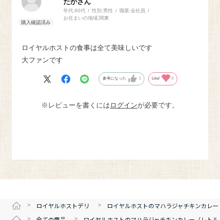
たかさん
年代:
60代
性別:
男性
職業:
会社員
お住まいの地域:
関東
ロイヤルホストの食事は全て美味しいです
大ファンです
参考になった
1
Like!
0
※レビューを書くには
ログイン
が必要です。
>
>
ロイヤルホストデリ
ロイヤルホストのマハラジャチキンカレー
>
>
全ての商品
ロイヤルホストのマハラジャチキンカレー（レトル