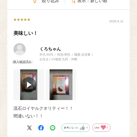
絞り込み
表示：新しい順
2026.6.11
美味しい！
くろちゃん
年代:
50代
性別:
男性
職業:
自営業
お住まいの地域:
九州・沖縄
流石ロイヤルクオリティー！！
間違いない！！
参考になった
0
Like!
0