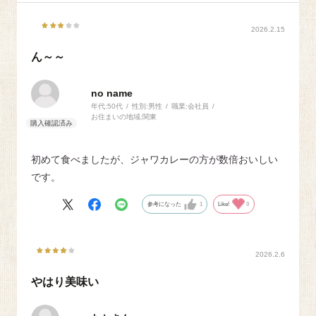
2026.2.15
ん～～
no name
年代:
50代
性別:
男性
職業:
会社員
お住まいの地域:
関東
初めて食べましたが、ジャワカレーの方が数倍おいしい
です。
参考になった
1
Like!
0
2026.2.6
やはり美味い