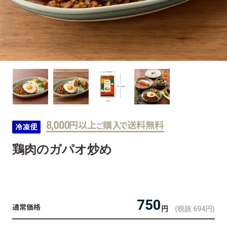
鶏肉のガパオ炒め
750
円
(税抜 694
円
)