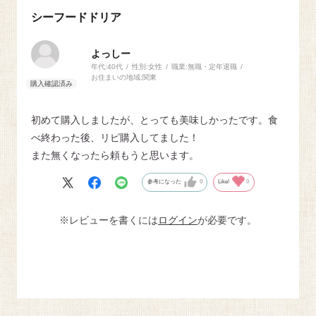
シーフードドリア
よっしー
年代:
40代
性別:
女性
職業:
無職・定年退職
お住まいの地域:
関東
初めて購入しましたが、とっても美味しかったです。食
べ終わった後、リピ購入してました！
また無くなったら頼もうと思います。
参考になった
0
Like!
0
※レビューを書くには
ログイン
が必要です。