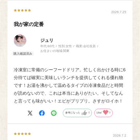
2026.7.25
我が家の定番
ジュリ
年代:
60代
性別:
女性
職業:
会社役員
お住まいの地域:
関東
冷凍室に常備のシーフードドリア。忙しく出かける時に6
分待てば確実に美味しいランチを提供してくれる優れ物
です！お湯を沸かして温めるタイプの冷凍食品だと時間
が読めないので、これは本当にありがたい。そしてなん
と言っても味がいい！エビがプリプリ。さすがロイホ！
参考になった
0
Like!
0
2026.7.2