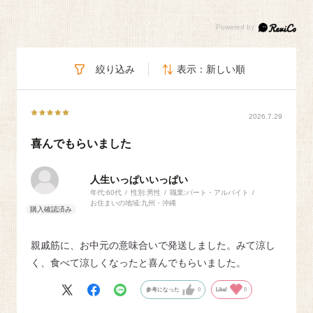
絞り込み
表示：新しい順
2026.7.29
喜んでもらいました
人生いっぱいいっぱい
年代:
60代
性別:
男性
職業:
パート・アルバイト
お住まいの地域:
九州・沖縄
親戚筋に、お中元の意味合いで発送しました。みて涼し
く、食べて涼しくなったと喜んでもらいました。
参考になった
0
Like!
0