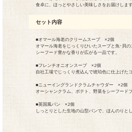
食卓に、ほっとやさしい美味しさをお届けしま
セット内容
■オマール海老のクリームスープ ×2個
オマール海老をじっくりひいたスープと魚･貝の
シーフード豊かな香りが広がる一品です。
■フレンチオニオンスープ ×2個
自社工場でじっくり煮込んで琥珀色に仕上げた
■ニューイングランドクラムチャウダー ×2個
オーシャンクラム、ポテト、野菜をシーフード
■英国風パン ×2個
しっとりとした生地の山型パンで、ほんのりと