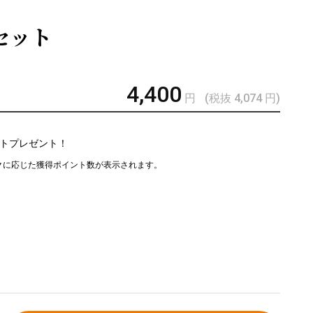
セット
4,400
円
(税抜 4,074
円
)
トプレゼント！
クに応じた獲得ポイント数が表示されます。