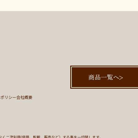
商品一覧へ
ーポリシー
会社概要
なく二次利用(使用、転載、販売など）する事を一切禁します。