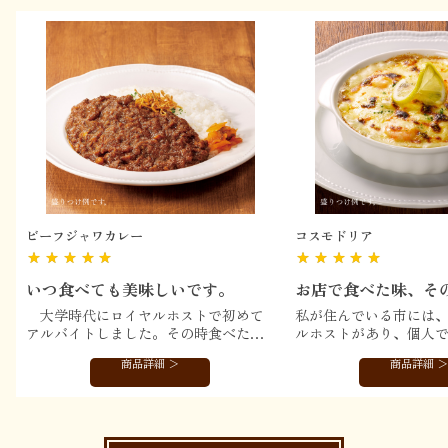
ビーフジャワカレー
コスモドリア
☆☆☆☆☆
☆☆☆☆☆
いつ食べても美味しいです。
お店で食べた味、そ
大学時代にロイヤルホストで初めて
私が住んでいる市には
アルバイトしました。その時食べたカ
ルホストがあり、個人
レーが忘れられませんでしたが、戻っ
また友人達ともよく利
商品詳細 ＞
商品詳細 
た地元にはお店がありませんでした。
た。そのお店がなくな
今はロイヤルデリですぐに食べること
は、大好きなコスモド
ができます。変わらない40年以上前の
グラタンスープも二度
青春の味がします。
のかと思い、本当に悲
ところが、一昨年ネッ